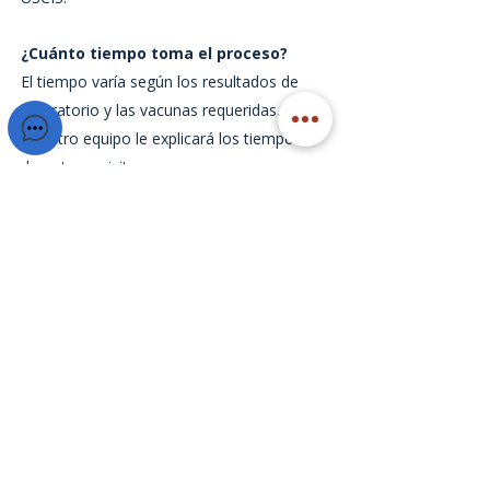
¿Cuánto tiempo toma el proceso?
El tiempo varía según los resultados de
laboratorio y las vacunas requeridas.
Nuestro equipo le explicará los tiempos
durante su visita.
¿Debo llevar mi propio Formulario I-
693?
Puede traer una copia impresa si lo desea,
pero también podemos proporcionarla en
la clínica.
¿Listo para Programar su
Examen de Inmigración?